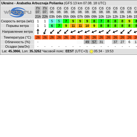
Ukraine - Arabatka Arbuznaja Polianka
(GFS 13 km 07.08. 18 UTC)
Пт
Пт
Сб
Сб
Сб
Сб
Сб
Сб
Сб
Сб
Сб
Сб
Сб
Сб
С
07.
07.
08.
08.
08.
08.
08.
08.
08.
08.
08.
08.
08.
08.
0
21h
22h
03h
04h
05h
06h
07h
08h
09h
10h
11h
12h
13h
14h
1
Скорость ветра (м/с)
1
1
5
5
7
9
9
9
8
7
8
8
8
9
Порывы ветра
1
1
6
7
9
11
11
10
9
8
8
8
8
8
Направление ветра
Температура (°C)
26
26
26
26
26
26
26
26
26
26
26
26
26
26
2
Облачность (%)
-
49
57
31
37
27
6
1
Осадки (мм/3ч)
-
-
-
-
-
-
-
-
-
-
-
-
-
-
-
Lat:
45.3866
, Lon:
35.3262
Часовой пояс:
EEST
(UTC+3)
05:34 - 19:53